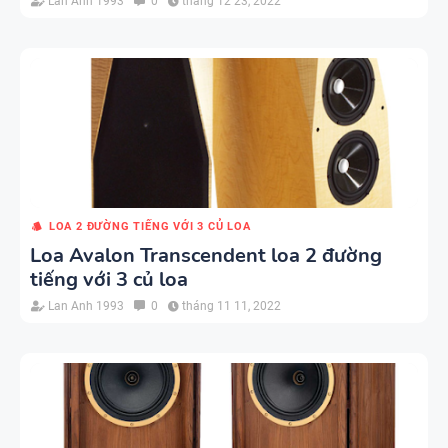
Lan Anh 1993
0
tháng 12 23, 2022
LOA 2 ĐƯỜNG TIẾNG VỚI 3 CỦ LOA
Loa Avalon Transcendent loa 2 đường
tiếng với 3 củ loa
Lan Anh 1993
0
tháng 11 11, 2022