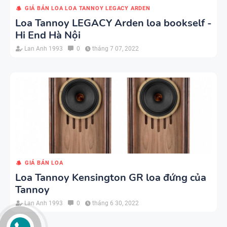
GIÁ BÁN LOA LOA TANNOY LEGACY ARDEN
Loa Tannoy LEGACY Arden loa bookself -
Hi End Hà Nội
Lan Anh 1993
0
tháng 7 07, 2022
GIÁ BÁN LOA
Loa Tannoy Kensington GR loa đứng của
Tannoy
Lan Anh 1993
0
tháng 6 30, 2022