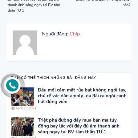
thanh ánh sáng ngay tại BV tâm
nào?
thần TƯ 1
Người đăng:
Chíp
BẠN CÓ THỂ THÍCH NHỮNG BÀI ĐĂNG NÀY
Dâu mới cắm mặt rửa bát không ngơi tay,
chú rể vác dàn amply loa đài ra ngồi cạnh
hát động viên
April 20, 2021
Triệt phá đường dây mua bán ma túy
động bay lắc với đầy đủ âm thanh ánh
sáng ngay tại BV tâm thần TƯ 1