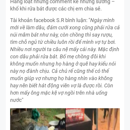
Hàng loạt những comment kể những sướng –
khổ khi rửa bát được các chị em chia sẻ.
Tài khoản facebook S.R bình luận: "
Ngày mình
mới về làm dâu, đám cưới xong cũng phải rửa cả
núi mâm bát như này, còn chồng thì say rượu,
tìm chỗ ngủ từ chiều luôn rồi để mình vợ tự bơi.
Nhiều nơi người ta câu nệ mấy cái này. Mặc định
con dâu phải rửa bát. Bố mẹ chồng đôi khi
không muốn nhưng họ hàng ở quê hay kiểu nói
này nọ đành chịu. Cả chú rể cũng thế có thể
muốn giúp vợ nhưng họ hàng nhìn vào không
hay nên biết hát động viên vợ là được rồi. Còn
hơn mấy ông mặc kệ vợ ngồi trên nhà uống
nước
"