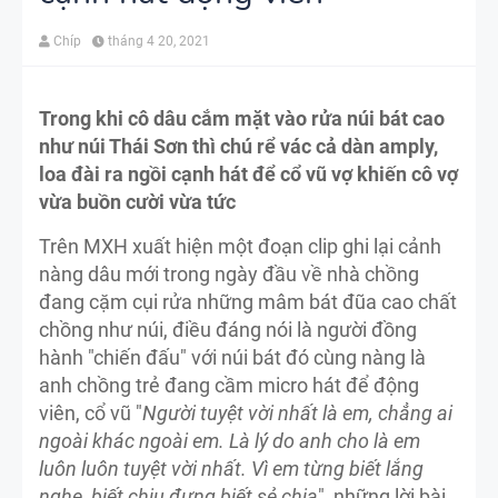
Chíp
tháng 4 20, 2021
Trong khi cô dâu cắm mặt vào rửa núi bát cao
như núi Thái Sơn thì chú rể vác cả dàn amply,
loa đài ra ngồi cạnh hát để cổ vũ vợ khiến cô vợ
vừa buồn cười vừa tức
Trên MXH xuất hiện một đoạn clip ghi lại cảnh
nàng dâu mới trong ngày đầu về nhà chồng
đang cặm cụi rửa những mâm bát đũa cao chất
chồng như núi, điều đáng nói là người đồng
hành "chiến đấu" với núi bát đó cùng nàng là
anh chồng trẻ đang cầm micro hát để động
viên, cổ vũ "
Người tuyệt vời nhất là em, chẳng ai
ngoài khác ngoài em. Là lý do anh cho là em
luôn luôn tuyệt vời nhất. Vì em từng biết lắng
nghe, biết chịu đựng biết sẻ chia
", những lời bài