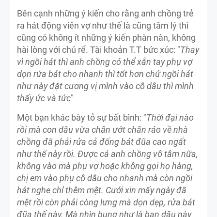
Bên cạnh những ý kiến cho rằng anh chồng trẻ
ra hát động viên vợ như thế là cũng tâm lý thì
cũng có không ít những ý kiến phàn nàn, không
hài lòng với chú rể. Tài khoản T.T bức xúc: "
Thay
vì ngồi hát thì anh chồng có thể xắn tay phụ vợ
dọn rửa bát cho nhanh thì tốt hơn chứ ngồi hát
như này đặt cương vị mình vào cô dâu thì mình
thấy ức và tức
"
Một bạn khác bày tỏ sự bất bình: "
Thời đại nào
rồi mà con dâu vừa chân ướt chân ráo về nhà
chồng đã phải rửa cả đống bát đũa cao ngất
như thế này rồi. Được cả anh chồng vô tâm nữa,
không vào mà phụ vợ hoặc không gọi họ hàng,
chị em vào phụ cô dâu cho nhanh mà còn ngồi
hát nghe chỉ thêm mệt. Cưới xin mấy ngày đã
mệt rồi còn phải còng lưng mà dọn dẹp, rửa bát
đũa thế này. Mà nhìn bụng như là bạn dâu này