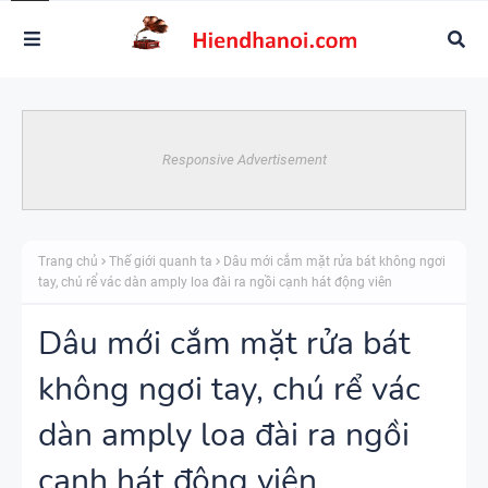
Responsive Advertisement
Trang chủ
Thế giới quanh ta
Dâu mới cắm mặt rửa bát không ngơi
tay, chú rể vác dàn amply loa đài ra ngồi cạnh hát động viên
Dâu mới cắm mặt rửa bát
không ngơi tay, chú rể vác
dàn amply loa đài ra ngồi
cạnh hát động viên