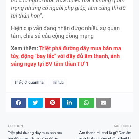
đỡ cho người nhà. Rửa nhiều rửa ít không quan
trọng nhưng có người phụ giúp, làm cùng thì đỡ
tủi thân hơn
”.
Hiện clip vẫn đang nhận được nhiều sự quan
tâm, chia sẻ của cộng đồng mạng
Xem thêm:
Triệt phá đường dây mua bán ma
túy, động "bay lắc" với đầy đủ âm thanh, ánh
sáng ngay tại BV tâm thần TƯ 1
Thế giới quanh ta
Tin tức
CŨ HƠN
MỚI HƠN
Triệt phá đường dây mua bán ma
Âm thanh Hi-end là gì? Dàn âm
túy động bay lắc với đầy đủ âm
thanh Hi-End gồm những thiết bị