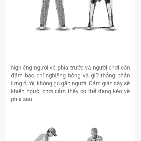
Nghiêng người về phía trước và người chơi cần
đảm bảo chỉ nghiêng hông và giữ thẳng phần
lưng dưới, không gù gập người. Cảm giác này sẽ
khiến người chơi cảm thấy cơ thể đang kéo về
phía sau