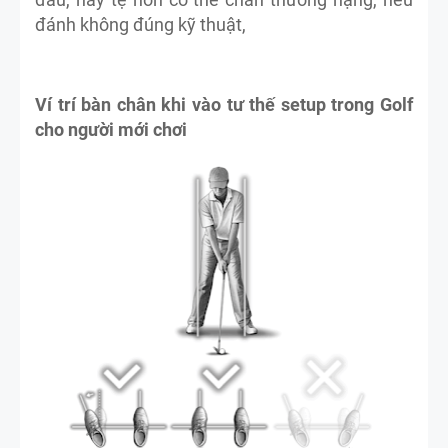
đánh không đúng kỹ thuật,
Ví trí bàn chân khi vào tư thế setup trong Golf
cho người mới chơi