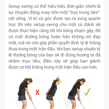
Setup swing có thể hiểu hiểu đơn giản chính là
sự chuyển động xoay tròn một “trục trung tâm”
cột sống. Vị trí và góc được tạo ra xung quanh
trục thì việc setup swing cho một cú đánh sẽ
được thực hiện càng tốt khi bóng chạm gậy, để
có một đường bóng hoàn hảo không chỉ đẹp
mắt, mà nó còn góp phần quyết định tỷ lệ thắng
thua trong một trận đấu. khi bạn setup chuẩn tỷ
lệ đường bóng của bạn sẽ đi đúng hương ta đã
nhắm mục tiêu, điều này sẽ giúp bạn giành
được cơ hội thắng trong một trận đấu cao hơn.