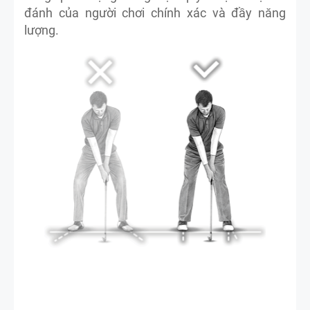
đánh của người chơi chính xác và đầy năng
lượng.