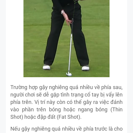
Trường hợp gậy nghiêng quá nhiều về phía sau,
người chơi sẽ dễ gặp tình trạng cổ tay bị vẩy lên
phía trên. Vị trí này còn có thể gây ra việc đánh
vào phần trên bóng hoặc ngang bóng (Thin
Shot) hoặc đập đất (Fat Shot).
Nếu gậy nghiêng quá nhiều về phía trước là cho