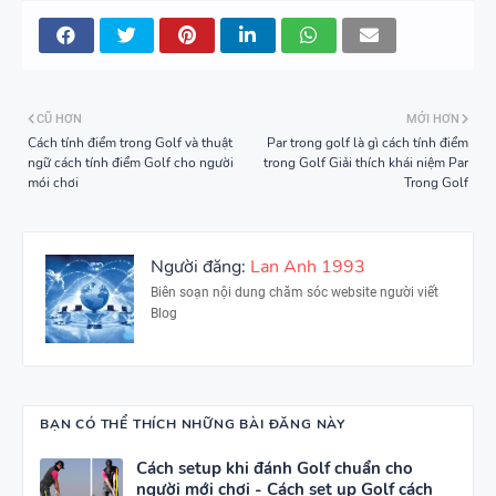
CŨ HƠN
MỚI HƠN
Cách tính điểm trong Golf và thuật
Par trong golf là gì cách tính điểm
ngữ cách tính điểm Golf cho người
trong Golf Giải thích khái niệm Par
mói chơi
Trong Golf
Người đăng:
Lan Anh 1993
Biên soạn nội dung chăm sóc website người viết
Blog
BẠN CÓ THỂ THÍCH NHỮNG BÀI ĐĂNG NÀY
Cách setup khi đánh Golf chuẩn cho
người mới chơi - Cách set up Golf cách