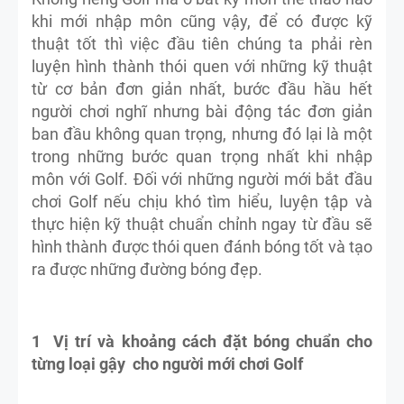
khi mới nhập môn cũng vậy, để có được kỹ
thuật tốt thì việc đầu tiên chúng ta phải rèn
luyện hình thành thói quen với những kỹ thuật
từ cơ bản đơn giản nhất, bước đầu hầu hết
người chơi nghĩ nhưng bài động tác đơn giản
ban đầu không quan trọng, nhưng đó lại là một
trong những bước quan trọng nhất khi nhập
môn với Golf. Đối với những người mới bắt đầu
chơi Golf nếu chịu khó tìm hiểu, luyện tập và
thực hiện kỹ thuật chuẩn chỉnh ngay từ đầu sẽ
hình thành được thói quen đánh bóng tốt và tạo
ra được những đường bóng đẹp.
1 Vị trí và khoảng cách đặt bóng chuẩn cho
từng loại gậy cho người mới chơi Golf