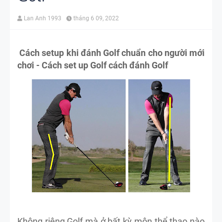
Lan Anh 1993
tháng 6 09, 2022
Cách setup khi đánh Golf chuẩn cho người mới
chơi - Cách set up Golf cách đánh Golf
Không riêng Golf mà ở bất kỳ môn thể thao nào