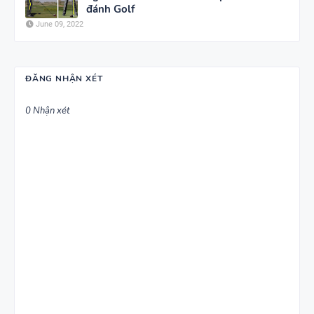
đánh Golf
June 09, 2022
ĐĂNG NHẬN XÉT
0 Nhận xét