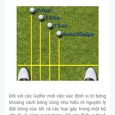
Đối với các Golfer mới việc xác định vị trí bóng
khoảng cách bóng cũng như hiểu rõ nguyên lý
đặt bóng của tất cả các loại gậy trong một bộ